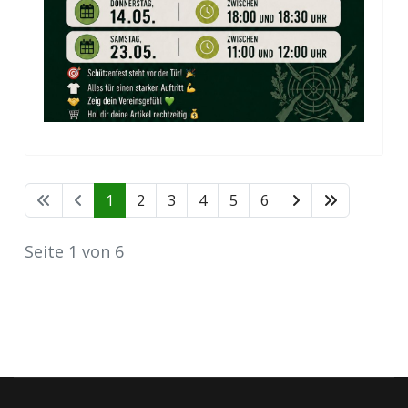
1
2
3
4
5
6
Seite 1 von 6